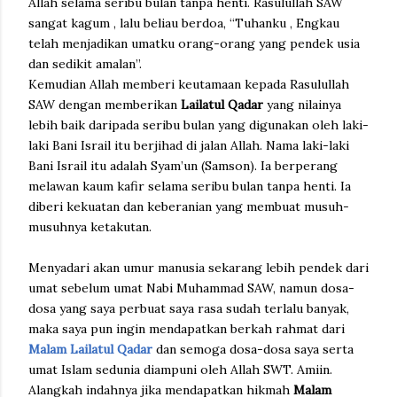
Allah selama seribu bulan tanpa henti. Rasulullah SAW
sangat kagum , lalu beliau berdoa, “Tuhanku , Engkau
telah menjadikan umatku orang-orang yang pendek usia
dan sedikit amalan”.
Kemudian Allah memberi keutamaan kepada Rasulullah
SAW dengan memberikan
Lailatul Qadar
yang nilainya
lebih baik daripada seribu bulan yang digunakan oleh laki-
laki Bani Israil itu berjihad di jalan Allah. Nama laki-laki
Bani Israil itu adalah Syam’un (Samson). Ia berperang
melawan kaum kafir selama seribu bulan tanpa henti. Ia
diberi kekuatan dan keberanian yang membuat musuh-
musuhnya ketakutan.
Menyadari akan umur manusia sekarang lebih pendek dari
umat sebelum umat Nabi Muhammad SAW, namun dosa-
dosa yang saya perbuat saya rasa sudah terlalu banyak,
maka saya pun ingin mendapatkan berkah rahmat dari
Malam Lailatul Qadar
dan semoga dosa-dosa saya serta
umat Islam sedunia diampuni oleh Allah SWT. Amiin.
Alangkah indahnya jika mendapatkan hikmah
Malam