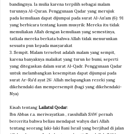
bandingnya. Ia mulia karena terpilih sebagai malam
turunnya Al-Quran. Penggunaan Qadar yang merujuk
pada kemuliaan dapat dijumpai pada surat Al-An'am (6): 91
yang berbicara tentang kaum musyrik: Mereka itu tidak
memuliakan Allah dengan kemuliaan yang semestinya,
tatkala mereka berkata bahwa Allah tidak menurunkan
sesuatu pun kepada masyarakat
3. Sempit. Malam tersebut adalah malam yang sempit,
karena banyaknya malaikat yang turun ke bumi, seperti
yang ditegaskan dalam surat Al-Qadr. Penggunaan Qadar
untuk melambangkan kesempitan dapat dijumpai pada
surat Ar-Ra'd ayat 26: Allah melapangkan rezeki yang
dikehendaki dan mempersempit (bagi yang dikehendaki-
Nya)
Kisah tentang
Lailatul Qodar
:
Ibn Abbas r.a. meriwayatkan , rasulullah SAW pernah
bercerita bahwa beliau mendapat wahyu dari Allah
tentang seorang laki-laki Bani Israil yang berjihad di jalan