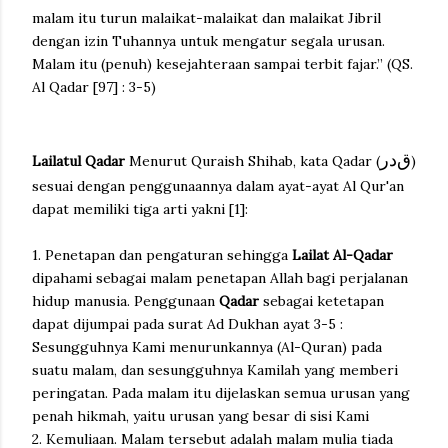
malam itu turun malaikat-malaikat dan malaikat Jibril
dengan izin Tuhannya untuk mengatur segala urusan.
Malam itu (penuh) kesejahteraan sampai terbit fajar.” (QS.
Al Qadar [97] : 3-5)
قﺩﺭ
Lailatul Qadar
Menurut Quraish Shihab, kata Qadar (
)
sesuai dengan penggunaannya dalam ayat-ayat Al Qur'an
dapat memiliki tiga arti yakni [1]:
1. Penetapan dan pengaturan sehingga
Lailat Al-Qadar
dipahami sebagai malam penetapan Allah bagi perjalanan
hidup manusia. Penggunaan
Qadar
sebagai ketetapan
dapat dijumpai pada surat Ad Dukhan ayat 3-5 :
Sesungguhnya Kami menurunkannya (Al-Quran) pada
suatu malam, dan sesungguhnya Kamilah yang memberi
peringatan. Pada malam itu dijelaskan semua urusan yang
penah hikmah, yaitu urusan yang besar di sisi Kami
2. Kemuliaan. Malam tersebut adalah malam mulia tiada