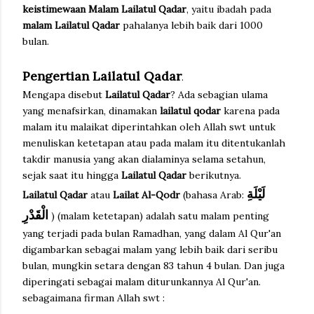
keistimewaan Malam Lailatul Qadar
, yaitu ibadah pada
malam Lailatul Qadar
pahalanya lebih baik dari 1000
bulan.
Pengertian Lailatul Qadar
.
Mengapa disebut
Lailatul Qadar
? Ada sebagian ulama
yang menafsirkan, dinamakan
lailatul qodar
karena pada
malam itu malaikat diperintahkan oleh Allah swt untuk
menuliskan ketetapan atau pada malam itu ditentukanlah
takdir manusia yang akan dialaminya selama setahun,
sejak saat itu hingga
Lailatul Qadar
berikutnya.
لَيْلَةِ
Lailatul Qadar
atau
Lailat Al-Qodr
(bahasa Arab:
الْقَدْرِ
) (malam ketetapan) adalah satu malam penting
yang terjadi pada bulan Ramadhan, yang dalam Al Qur'an
digambarkan sebagai malam yang lebih baik dari seribu
bulan, mungkin setara dengan 83 tahun 4 bulan. Dan juga
diperingati sebagai malam diturunkannya Al Qur'an.
sebagaimana firman Allah swt :