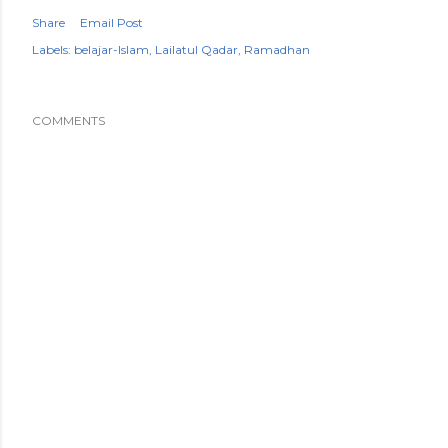
Share
Email Post
Labels:
belajar-Islam
Lailatul Qadar
Ramadhan
COMMENTS