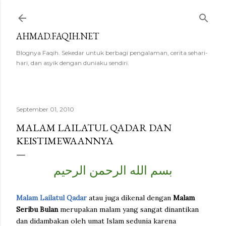
Skip to main content
AHMAD.FAQIH.NET
Blognya Faqih. Sekedar untuk berbagi pengalaman, cerita sehari-
hari, dan asyik dengan duniaku sendiri.
September 01, 2010
MALAM LAILATUL QADAR DAN
KEISTIMEWAANNYA
بسم الله الرحمن الرحيم
Malam Lailatul Qadar
atau juga dikenal dengan
Malam
Seribu Bulan
merupakan malam yang sangat dinantikan
dan didambakan oleh umat Islam sedunia karena