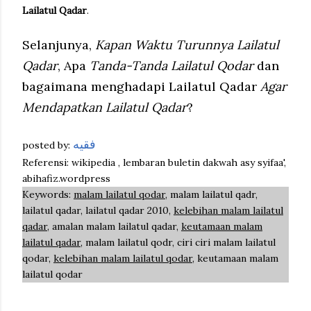
Lailatul Qadar
.
Selanjunya,
Kapan Waktu Turunnya Lailatul
Qadar
, Apa
Tanda-Tanda Lailatul Qodar
dan
bagaimana menghadapi Lailatul Qadar
Agar
Mendapatkan Lailatul Qadar
?
فقيه
posted by:
Referensi: wikipedia , lembaran buletin dakwah asy syifaa',
abihafiz.wordpress
Keywords:
malam lailatul qodar
, malam lailatul qadr,
lailatul qadar, lailatul qadar 2010,
kelebihan malam lailatul
qadar
, amalan malam lailatul qadar,
keutamaan malam
lailatul qadar
, malam lailatul qodr, ciri ciri malam lailatul
qodar,
kelebihan malam lailatul qodar
, keutamaan malam
lailatul qodar