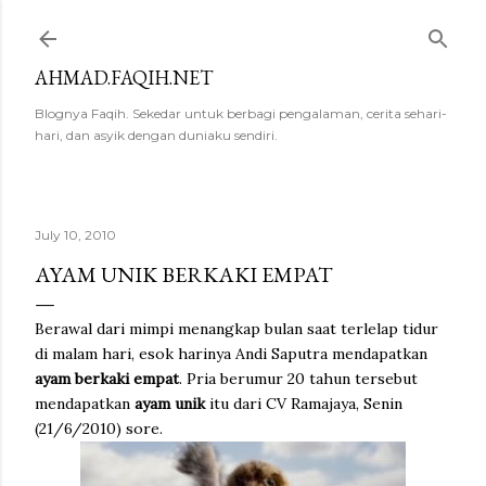
Skip to main content
AHMAD.FAQIH.NET
Blognya Faqih. Sekedar untuk berbagi pengalaman, cerita sehari-
hari, dan asyik dengan duniaku sendiri.
July 10, 2010
AYAM UNIK BERKAKI EMPAT
Berawal dari mimpi menangkap bulan saat terlelap tidur
di malam hari, esok harinya Andi Saputra mendapatkan
ayam berkaki empat
. Pria berumur 20 tahun tersebut
mendapatkan
ayam unik
itu dari CV Ramajaya, Senin
(21/6/2010) sore.